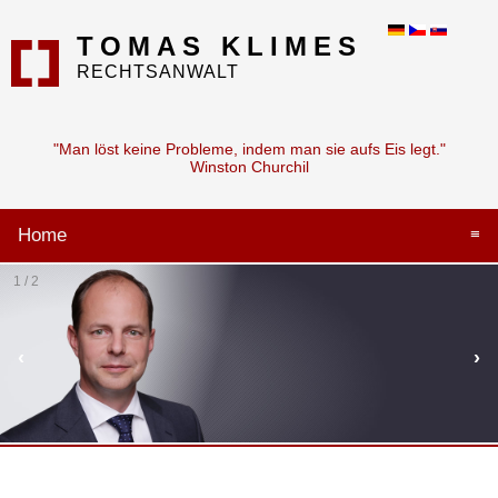
TOMAS KLIMES
RECHTSANWALT
"Man löst keine Probleme, indem man sie aufs Eis legt."
Winston Churchil
Home
≡
1 / 2
‹
›