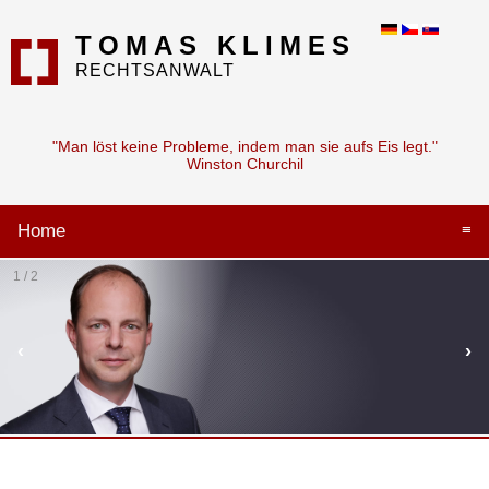
TOMAS KLIMES
RECHTSANWALT
"Man löst keine Probleme, indem man sie aufs Eis legt."
Winston Churchil
Home
≡
1 / 2
‹
›